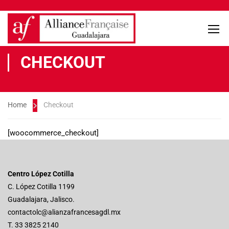
CHECKOUT
Home
Checkout
[woocommerce_checkout]
Centro López Cotilla
C. López Cotilla 1199
Guadalajara, Jalisco.
contactolc@alianzafrancesagdl.mx
T.
33 3825 2140